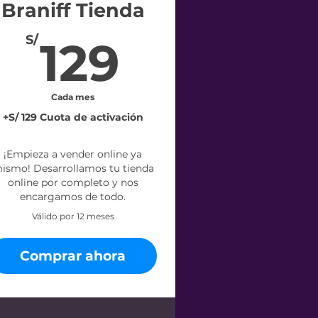
Braniff Tienda
129S/
S/
129
Cada mes
+S/ 129 Cuota de activación
¡Empieza a vender online ya
ismo! Desarrollamos tu tienda
online por completo y nos
encargamos de todo.
Válido por 12 meses
Comprar ahora