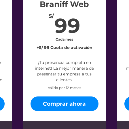
Braniff Web
9S/
99S/
S/
99
Cada mes
+S/ 99 Cuota de activación
r!
¡Tu presencia completa en
internet! La mejor manera de
m
presentar tu empresa a tus
n.
clientes.
Válido por 12 meses
Comprar ahora