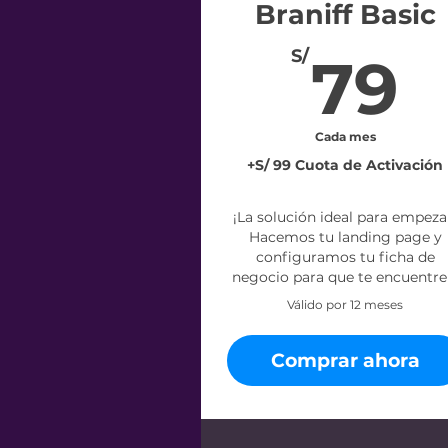
Braniff Basic
7
S/
79
Cada mes
+S/ 99 Cuota de Activación
¡La solución ideal para empeza
Hacemos tu landing page y
configuramos tu ficha de
negocio para que te encuentre
Válido por 12 meses
Comprar ahora